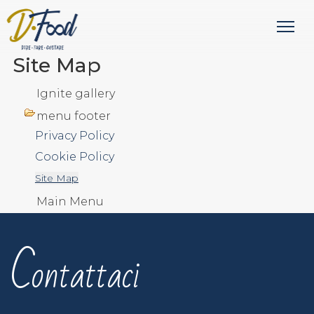
Site Map
Ignite gallery
menu footer
Privacy Policy
Cookie Policy
Site Map
Main Menu
C
ontattaci