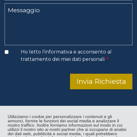
Ho letto l'
informativa
e acconsento al
trattamento dei miei dati personali
*
Invia Richiesta
Utilizziamo i cookie per personalizzare i contenuti e gli
Privacy Policy
Cookie Policy
Site Map
annunci, fornire le funzioni dei social media e analizzare il
Condividi
nostro traffico. Inoltre forniamo informazioni sul modo in cui
utilizzi il nostro sito ai nostri partner che si occupano di analisi
© 2026 DFOOD di Federica & Carlo snc.
dei dati web, pubblicità e social media, i quali potrebbero